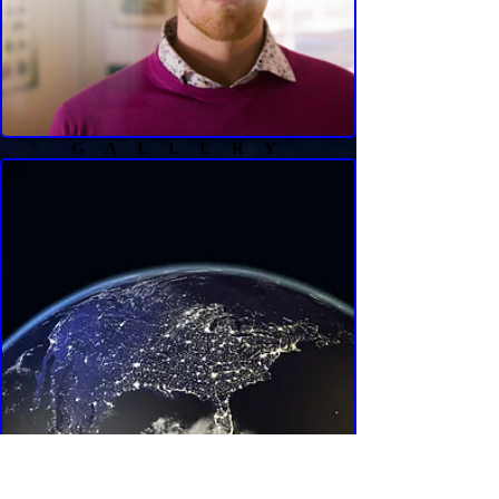
G A L L E R Y
STOREFINDER